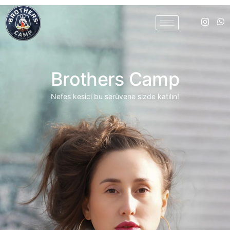
Brothers Camp
Nefes kesici bu serüvene sizde katılın!